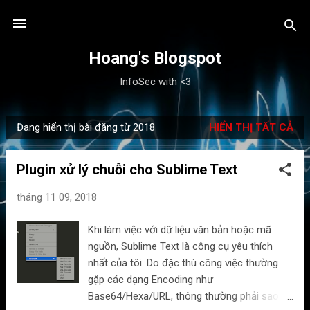
Chuyển đến nội dung chính
Hoang's Blogspot
InfoSec with <3
Đang hiển thị bài đăng từ 2018
HIỂN THỊ TẤT CẢ
B
à
Plugin xử lý chuỗi cho Sublime Text
i
đ
tháng 11 09, 2018
ă
n
Khi làm việc với dữ liệu văn bản hoặc mã
g
nguồn, Sublime Text là công cụ yêu thích
nhất của tôi. Do đặc thù công việc thường
gặp các dạng Encoding như
Base64/Hexa/URL, thông thường phải sao