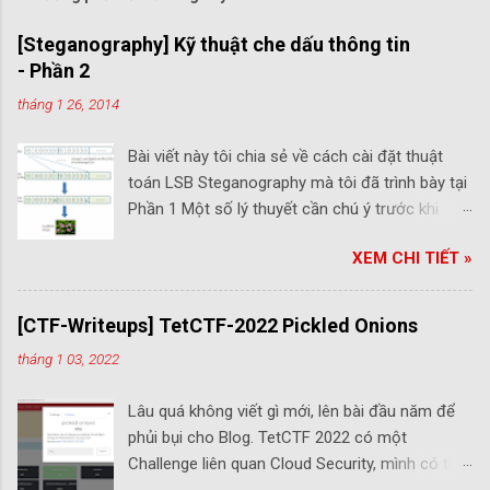
[Steganography] Kỹ thuật che dấu thông tin
- Phần 2
tháng 1 26, 2014
Bài viết này tôi chia sẻ về cách cài đặt thuật
toán LSB Steganography mà tôi đã trình bày tại
Phần 1 Một số lý thuyết cần chú ý trước khi
chúng ta bắt đầu: Một bức ảnh sẽ có chiều
XEM CHI TIẾT »
rộng là W, chiều cao là H nên số điểm ảnh
(pixel) là W x H, chúng ta sẽ có một ma trận
các pixel có H dòng và W cột (W x H) Mỗi pixel
[CTF-Writeups] TetCTF-2022 Pickled Onions
có một giá trị màu RGB (Red – Green – Blue),
tháng 1 03, 2022
mỗi giá trị R – G – B có giá trị từ 0 -> 255 tương
ứng với một Byte trong lưu trữ, suy ra có tất cả
Lâu quá không viết gì mới, lên bài đầu năm để
256 3 tổ hợp màu khác nhau có thể được tạo
phủi bụi cho Blog. TetCTF 2022 có một
ra. Ví dụ: Màu đỏ R có giá trị RGB là (255, 0, 0);
Challenge liên quan Cloud Security, mình có thử
Xanh lá cây G (0,255,0); màu vàng Yello