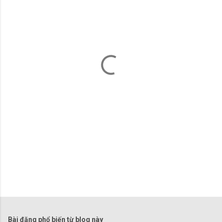
n
x
é
t
Bài đăng phổ biến từ blog này