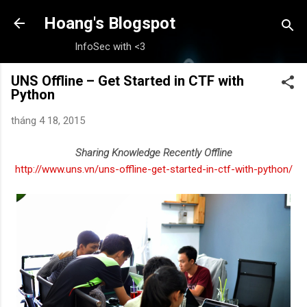
Chuyển đến nội dung chính
Hoang's Blogspot
InfoSec with <3
UNS Offline – Get Started in CTF with
Python
tháng 4 18, 2015
Sharing Knowledge Recently Offline
http://www.uns.vn/uns-offline-get-started-in-ctf-with-python/